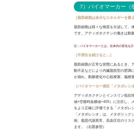
7）バイオマーカー（
［脂肪細胞は余分なエネルギーを蓄
脂肪細胞は様々な物質を分泌して、
です。アディポネクチンの働きは動
注：バイオマーカーとは、生体内の変化を計
［不摂生を続けると…］
脂肪細胞が正常な状態にあるとき、
動不足などにより内臓脂肪型の肥満
が崩れ、動脈硬化や心筋梗塞、脳梗
［バイオマーカー測定「メタボレシ
アディポネクチンとインスリン抵抗
値×空腹時血糖値÷405）に注目し、
をより正確に評価できる「メタボレ
「メタボレシオ」は、メタボリック
病、脂質代謝異常、高血圧症のリス
ます。（右図参照）