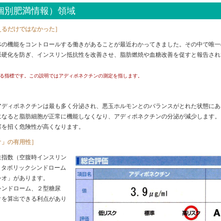
個別肥満情報）領域
えるだけではなかった］
体の機能をコントロールする働きがあることが最近わかってきました。その中で唯一
脈硬化を防ぎ、インスリン抵抗性を改善させ、脂肪燃焼や血糖改善を促すと報告され
る指標です。この説明ではアディポネクチンの測定を指します。
アディポネクチンは最も多く分泌され、悪玉ホルモンとのバランスがとれた状態にあ
になると脂肪細胞が正常に機能しなくなり、アディポネクチンの分泌が減少します。
塞を招く危険性が高くなります。
オ」の有用性］
性指数（空腹時インスリン
メタボリックシンドローム
シオ」があります。
シンドローム、２型糖尿
クを算出できる利点があり