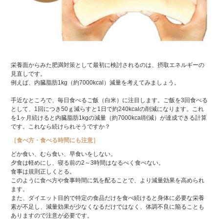
栄養面からみた肥満対策として最初に検討されるのは、摂取エネルギーの
見直しです。
例えば、内臓脂肪1kg（約7000kcal）減量を考えてみましょう。
手近なところで、毎日食べるご飯（白米）に注目します。ご飯を3回食べる
として、1回につき50ｇ減らすと1日で約240kcalの削減になります。これ
を1ヶ月続けると内臓脂肪1kgの減量（約7000kcal削減）が達成できる計算
です。これなら続けられそうですか？
［食べ方・食べる時間にも注意］
どか食い、むら食い、早食いをしない。
夕食は軽めにし、寝る前の2～3時間はなるべく食べない。
食事は規則正しくとる。
このように食べ方や食事時間に気を配ることで、より減量効果を高められ
ます。
また、ダイエット目的で特定の食品だけを食べ続けると身体に必要な栄養
素が不足し、減量効果が少なくなるだけではなく、体調不良に陥ることも
ありますので注意が必要です。