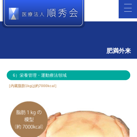
肥満外来
6）栄養管理・運動療法領域
［内蔵脂肪1kgは約7000kcal］