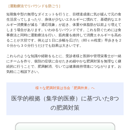
［運動療法でリバウンドを防ごう］
短期集中型の無理なダイエットを行うと、目標達成後に気が緩んで元の食
生活戻ってしまったり、身体が少ないエネルギーに慣れて、基礎的なエネ
ルギー消費量が減る「適応現象」が起き、体重や体脂肪が以前より増えて
しまう場合があります。いわゆるリバウンドです。これを防ぐためには食
事療法と同時に運動療法を行い、筋肉量を維持して消費エネルギーを高め
ることが大切です。例えば１日に歩幅を広げた（80ｃｍ程度）早歩きを２
０分から３０分行うだけでも効果は大きいです。
これらのような知識や経験をもとに、受診者様と医師や管理栄養士が一緒
にチームを作り、個別の症状に合せたきめ細やかな肥満対策を無理なく継
続的に行うことで、肥満解消、引いては健康維持増進につながります。お
気軽にご相談下さい。
様々な肥満対策は当会「肥満外来」へ
医学的根拠（集学的医療）に基づいた8つ
の肥満対策