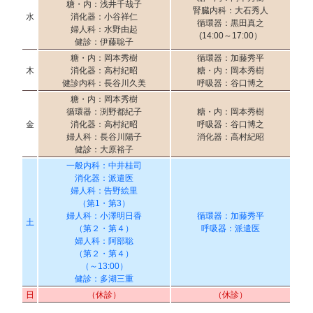
糖・内：浅井千哉子
腎臓内科：大石秀人
水
消化器：小谷祥仁
循環器：黒田真之
婦人科：水野由起
(14:00～17:00）
健診：伊藤聡子
糖・内：岡本秀樹
循環器：加藤秀平
木
消化器：高村紀昭
糖・内：岡本秀樹
健診内科：長谷川久美
呼吸器：谷口博之
糖・内：岡本秀樹
循環器：渕野都紀子
糖・内：岡本秀樹
金
消化器：高村紀昭
呼吸器：谷口博之
婦人科：長谷川陽子
消化器：高村紀昭
健診：大原裕子
一般内科：中井桂司
消化器：派遣医
婦人科：告野絵里
（第1・第3）
婦人科：小澤明日香
循環器：加藤秀平
土
（第２・第４）
呼吸器：派遣医
婦人科：阿部聡
（第２・第４）
（～13:00）
健診：多湖三重
日
（休診）
（休診）