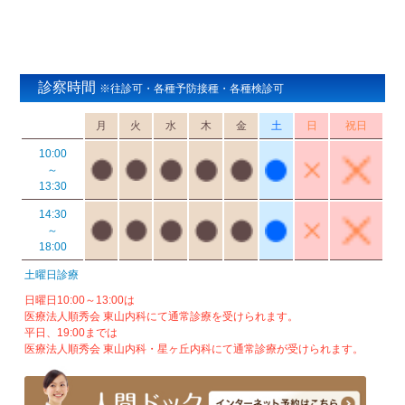
診察時間
※往診可・各種予防接種・各種検診可
月
火
水
木
金
土
日
祝日
10:00
～
13:30
14:30
～
18:00
土曜日診療
日曜日10:00～13:00は
医療法人順秀会 東山内科にて通常診療を受けられます。
平日、19:00までは
医療法人順秀会 東山内科・星ヶ丘内科にて通常診療が受けられます。