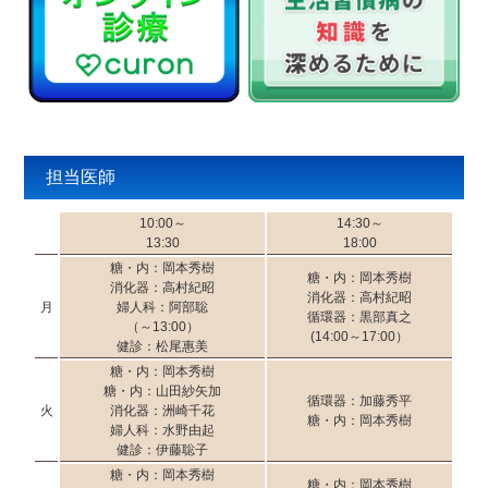
担当医師
10:00～
14:30～
13:30
18:00
糖・内：岡本秀樹
糖・内：岡本秀樹
消化器：高村紀昭
消化器：高村紀昭
月
婦人科：阿部聡
循環器：黒部真之
（～13:00）
(14:00～17:00）
健診：松尾惠美
糖・内：岡本秀樹
糖・内：山田紗矢加
循環器：加藤秀平
火
消化器：洲崎千花
糖・内：岡本秀樹
婦人科：水野由起
健診：伊藤聡子
糖・内：岡本秀樹
糖・内：岡本秀樹